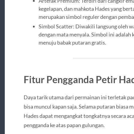
Artefak Premium: Terdiri dari cangkir ema
kegelapan, dan mahkota Hades yang bert
merupakan simbol reguler dengan pembay
Simbol Scatter: Diwakili langsung ole
dengan mata menyala. Simbol ini adalah
menuju babak putaran gratis.
Fitur Pengganda Petir Ha
Daya tarik utama dari permainan ini terletak p
bisa muncul kapan saja. Selama putaran biasa 
Hades dapat mengangkat tongkatnya secara ac
pengganda ke atas papan gulungan.