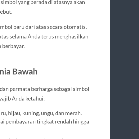
simbol yang berada di atasnya akan
ebut.
bol baru dari atas secara otomatis.
batas selama Anda terus menghasilkan
 berbayar.
nia Bawah
 dan permata berharga sebagai simbol
wajib Anda ketahui:
u, hijau, kuning, ungu, dan merah.
lai pembayaran tingkat rendah hingga