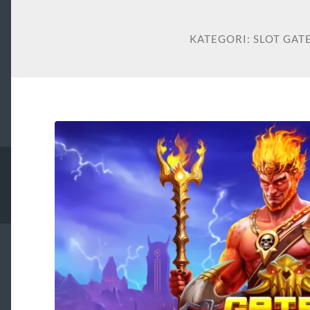
KATEGORI:
SLOT GAT