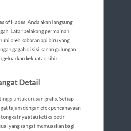
es of Hades, Anda akan langsung
ah. Latar belakang permainan
uhi oleh kobaran api biru yang
ngan gagah di sisi kanan gulungan
geluarkan kekuatan sihir.
angat Detail
inggi untuk urusan grafis. Setiap
angat tajam dengan efek pencahayaan
tongkatnya atau ketika petir
sual yang sangat memuaskan bagi