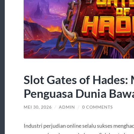
Slot Gates of Hades
Penguasa Dunia Baw
MEI 30, 2026
/
ADMIN
/
0 COMMENTS
Industri perjudian online selalu sukses mengh