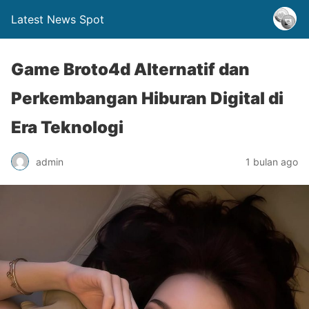
Latest News Spot
Game Broto4d Alternatif dan
Perkembangan Hiburan Digital di
Era Teknologi
admin
1 bulan ago