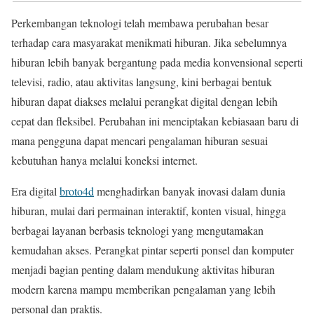
Perkembangan teknologi telah membawa perubahan besar
terhadap cara masyarakat menikmati hiburan. Jika sebelumnya
hiburan lebih banyak bergantung pada media konvensional seperti
televisi, radio, atau aktivitas langsung, kini berbagai bentuk
hiburan dapat diakses melalui perangkat digital dengan lebih
cepat dan fleksibel. Perubahan ini menciptakan kebiasaan baru di
mana pengguna dapat mencari pengalaman hiburan sesuai
kebutuhan hanya melalui koneksi internet.
Era digital
broto4d
menghadirkan banyak inovasi dalam dunia
hiburan, mulai dari permainan interaktif, konten visual, hingga
berbagai layanan berbasis teknologi yang mengutamakan
kemudahan akses. Perangkat pintar seperti ponsel dan komputer
menjadi bagian penting dalam mendukung aktivitas hiburan
modern karena mampu memberikan pengalaman yang lebih
personal dan praktis.