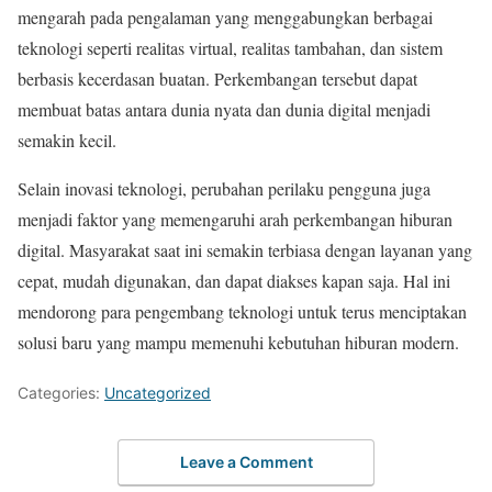
mengarah pada pengalaman yang menggabungkan berbagai
teknologi seperti realitas virtual, realitas tambahan, dan sistem
berbasis kecerdasan buatan. Perkembangan tersebut dapat
membuat batas antara dunia nyata dan dunia digital menjadi
semakin kecil.
Selain inovasi teknologi, perubahan perilaku pengguna juga
menjadi faktor yang memengaruhi arah perkembangan hiburan
digital. Masyarakat saat ini semakin terbiasa dengan layanan yang
cepat, mudah digunakan, dan dapat diakses kapan saja. Hal ini
mendorong para pengembang teknologi untuk terus menciptakan
solusi baru yang mampu memenuhi kebutuhan hiburan modern.
Categories:
Uncategorized
Leave a Comment