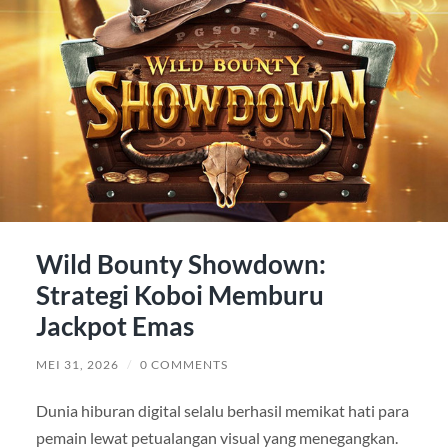
Wild Bounty Showdown:
Strategi Koboi Memburu
Jackpot Emas
MEI 31, 2026
/
0 COMMENTS
Dunia hiburan digital selalu berhasil memikat hati para
pemain lewat petualangan visual yang menegangkan.