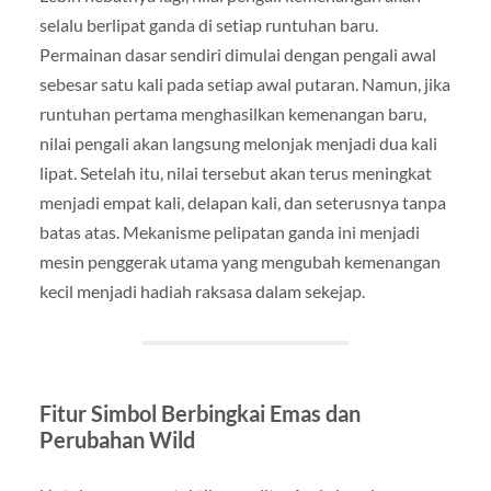
selalu berlipat ganda di setiap runtuhan baru.
Permainan dasar sendiri dimulai dengan pengali awal
sebesar satu kali pada setiap awal putaran. Namun, jika
runtuhan pertama menghasilkan kemenangan baru,
nilai pengali akan langsung melonjak menjadi dua kali
lipat. Setelah itu, nilai tersebut akan terus meningkat
menjadi empat kali, delapan kali, dan seterusnya tanpa
batas atas. Mekanisme pelipatan ganda ini menjadi
mesin penggerak utama yang mengubah kemenangan
kecil menjadi hadiah raksasa dalam sekejap.
Fitur Simbol Berbingkai Emas dan
Perubahan Wild