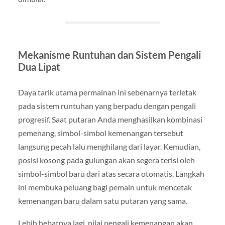
Mekanisme Runtuhan dan Sistem Pengali
Dua Lipat
Daya tarik utama permainan ini sebenarnya terletak
pada sistem runtuhan yang berpadu dengan pengali
progresif. Saat putaran Anda menghasilkan kombinasi
pemenang, simbol-simbol kemenangan tersebut
langsung pecah lalu menghilang dari layar. Kemudian,
posisi kosong pada gulungan akan segera terisi oleh
simbol-simbol baru dari atas secara otomatis. Langkah
ini membuka peluang bagi pemain untuk mencetak
kemenangan baru dalam satu putaran yang sama.
Lebih hebatnya lagi, nilai pengali kemenangan akan