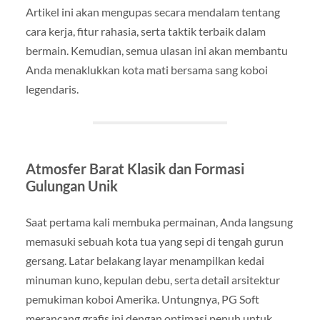
Artikel ini akan mengupas secara mendalam tentang
cara kerja, fitur rahasia, serta taktik terbaik dalam
bermain. Kemudian, semua ulasan ini akan membantu
Anda menaklukkan kota mati bersama sang koboi
legendaris.
Atmosfer Barat Klasik dan Formasi
Gulungan Unik
Saat pertama kali membuka permainan, Anda langsung
memasuki sebuah kota tua yang sepi di tengah gurun
gersang. Latar belakang layar menampilkan kedai
minuman kuno, kepulan debu, serta detail arsitektur
pemukiman koboi Amerika. Untungnya, PG Soft
merancang grafis ini dengan optimasi penuh untuk