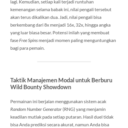
lagi. Kemudian, setiap kali terjadi runtuhan
kemenangan selama babak ini, nilai pengali tersebut
akan terus dikalikan dua. Jadi, nilai pengali bisa
berkembang dari 8x menjadi 16x, 32x, hingga angka
yang luar biasa besar. Potensi inilah yang membuat
fase
Free Spins
menjadi momen paling menguntungkan
bagi para pemain.
Taktik Manajemen Modal untuk Berburu
Wild Bounty Showdown
Permainan ini berjalan menggunakan sistem acak
Random Number Generator
(RNG) yang menjamin
keadilan mutlak pada setiap putaran. Hasil duel tidak
bisa Anda prediksi secara akurat, namun Anda bisa