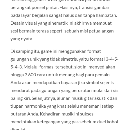
perangkat ponsel pintar. Hasilnya, transisi gambar
pada layar berjalan sangat halus dan tanpa hambatan.
Desain visual yang sinematik ini akhirnya membuat
sesi bermain terasa seperti sebuah misi petualangan
yang nyata.
Di samping itu, game ini menggunakan format
gulungan unik yang tidak simetris, yaitu formasi 3-4-5-
5-4-3. Melalui formasi tersebut, slot ini menyediakan
hingga 3.600 cara untuk menang bagi para pemain.
Anda akan mendapatkan bayaran jika simbol sejenis
mendarat pada gulungan yang berurutan mulai dari sisi
paling kiri. Selanjutnya, alunan musik gitar akustik dan
tiupan harmonika yang khas selalu menemani setiap
putaran Anda. Kehadiran musik ini sukses
menciptakan ketegangan yang pas sebelum duel koboi
dimulai.