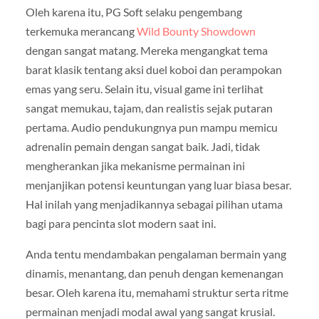
Oleh karena itu, PG Soft selaku pengembang
terkemuka merancang
Wild Bounty Showdown
dengan sangat matang. Mereka mengangkat tema
barat klasik tentang aksi duel koboi dan perampokan
emas yang seru. Selain itu, visual game ini terlihat
sangat memukau, tajam, dan realistis sejak putaran
pertama. Audio pendukungnya pun mampu memicu
adrenalin pemain dengan sangat baik. Jadi, tidak
mengherankan jika mekanisme permainan ini
menjanjikan potensi keuntungan yang luar biasa besar.
Hal inilah yang menjadikannya sebagai pilihan utama
bagi para pencinta slot modern saat ini.
Anda tentu mendambakan pengalaman bermain yang
dinamis, menantang, dan penuh dengan kemenangan
besar. Oleh karena itu, memahami struktur serta ritme
permainan menjadi modal awal yang sangat krusial.