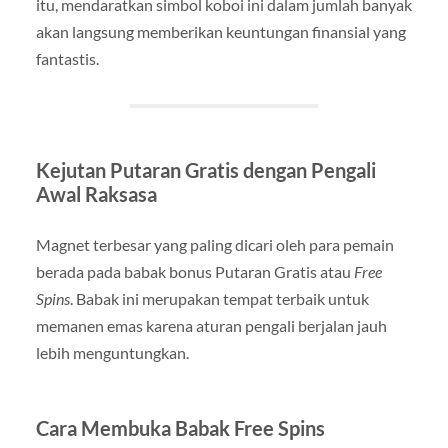
itu, mendaratkan simbol koboi ini dalam jumlah banyak
akan langsung memberikan keuntungan finansial yang
fantastis.
Kejutan Putaran Gratis dengan Pengali
Awal Raksasa
Magnet terbesar yang paling dicari oleh para pemain
berada pada babak bonus Putaran Gratis atau
Free
Spins
. Babak ini merupakan tempat terbaik untuk
memanen emas karena aturan pengali berjalan jauh
lebih menguntungkan.
Cara Membuka Babak Free Spins