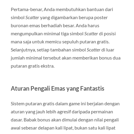
Pertama-benar, Anda membutuhkan bantuan dari
simbol
Scatter
yang digambarkan berupa poster
buronan emas berhadiah besar. Anda harus
mengumpulkan minimal tiga simbol
Scatter
di posisi
mana saja untuk memicu sepuluh putaran gratis.
Selanjutnya, setiap tambahan simbol
Scatter
di luar
jumlah minimal tersebut akan memberikan bonus dua
putaran gratis ekstra.
Aturan Pengali Emas yang Fantastis
Sistem putaran gratis dalam game ini berjalan dengan
aturan yang jauh lebih agresif daripada permainan
dasar. Babak bonus akan dimulai dengan nilai pengali
awal sebesar delapan kali lipat, bukan satu kali lipat