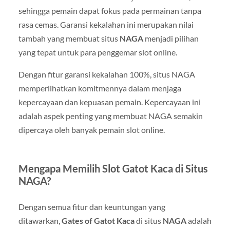
sehingga pemain dapat fokus pada permainan tanpa
rasa cemas. Garansi kekalahan ini merupakan nilai
tambah yang membuat situs
NAGA
menjadi pilihan
yang tepat untuk para penggemar slot online.
Dengan fitur garansi kekalahan 100%, situs NAGA
memperlihatkan komitmennya dalam menjaga
kepercayaan dan kepuasan pemain. Kepercayaan ini
adalah aspek penting yang membuat NAGA semakin
dipercaya oleh banyak pemain slot online.
Mengapa Memilih Slot Gatot Kaca di Situs
NAGA?
Dengan semua fitur dan keuntungan yang
ditawarkan,
Gates of Gatot Kaca
di situs
NAGA
adalah