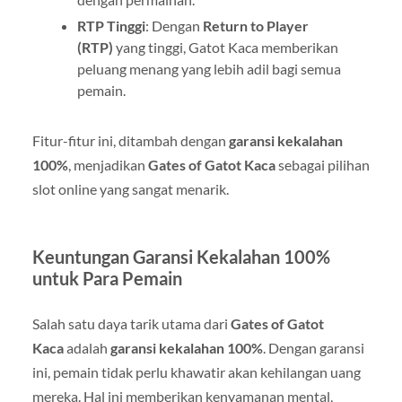
RTP Tinggi
: Dengan
Return to Player
(RTP)
yang tinggi, Gatot Kaca memberikan
peluang menang yang lebih adil bagi semua
pemain.
Fitur-fitur ini, ditambah dengan
garansi kekalahan
100%
, menjadikan
Gates of Gatot Kaca
sebagai pilihan
slot online yang sangat menarik.
Keuntungan Garansi Kekalahan 100%
untuk Para Pemain
Salah satu daya tarik utama dari
Gates of Gatot
Kaca
adalah
garansi kekalahan 100%
. Dengan garansi
ini, pemain tidak perlu khawatir akan kehilangan uang
mereka. Hal ini memberikan kenyamanan mental,