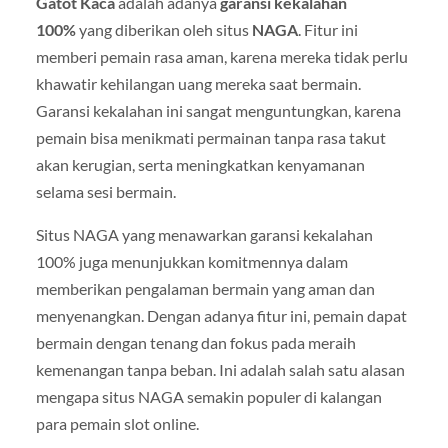
Gatot Kaca
adalah adanya
garansi kekalahan
100%
yang diberikan oleh situs
NAGA
. Fitur ini
memberi pemain rasa aman, karena mereka tidak perlu
khawatir kehilangan uang mereka saat bermain.
Garansi kekalahan ini sangat menguntungkan, karena
pemain bisa menikmati permainan tanpa rasa takut
akan kerugian, serta meningkatkan kenyamanan
selama sesi bermain.
Situs NAGA yang menawarkan garansi kekalahan
100% juga menunjukkan komitmennya dalam
memberikan pengalaman bermain yang aman dan
menyenangkan. Dengan adanya fitur ini, pemain dapat
bermain dengan tenang dan fokus pada meraih
kemenangan tanpa beban. Ini adalah salah satu alasan
mengapa situs NAGA semakin populer di kalangan
para pemain slot online.