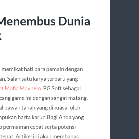
 Menembus Dunia
k
il memikat hati para pemain dengan
. Salah satu karya terbaru yang
ot Mafia Mayhem
. PG Soft sebagai
ang game ini dengan sangat matang.
 bawah tanah yang dikuasai oleh
pukan harta karun.Bagi Anda yang
 permainan cepat serta potensi
 tepat. Artikel ini akan membahas