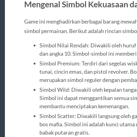
Mengenal Simbol Kekuasaan d
Game ini menghadirkan berbagai barang mewah 
simbol permainan. Berikut adalah rincian simbo
Simbol Nilai Rendah: Diwakili oleh huruf k
dan angka 10. Simbol-simbol ini member
Simbol Premium: Terdiri dari segelas wi
tunai, cincin emas, dan pistol revolver. 
merupakan simbol reguler dengan pembay
Simbol Wild: Diwakili oleh kepalan tanga
Simbol ini dapat menggantikan semua simb
membantu menciptakan kemenangan.
Simbol Scatter: Diwakili langsung oleh g
bos mafia. Simbol ini adalah kunci uta
babak putaran gratis.