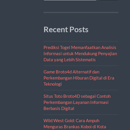
Recent Posts
Prediksi Togel Memanfaatkan Analisis
Informasi untuk Mendukung Penyajian
Data yang Lebih Sistematis
Game Broto4d Alternatif dan
Perkembangan Hiburan Digital di Era
Teknologi
Situs Toto Broto4D sebagai Contoh
Perkembangan Layanan Informasi
Berbasis Digital
Wild West Gold: Cara Ampuh
Menguras Brankas Koboi di Kota