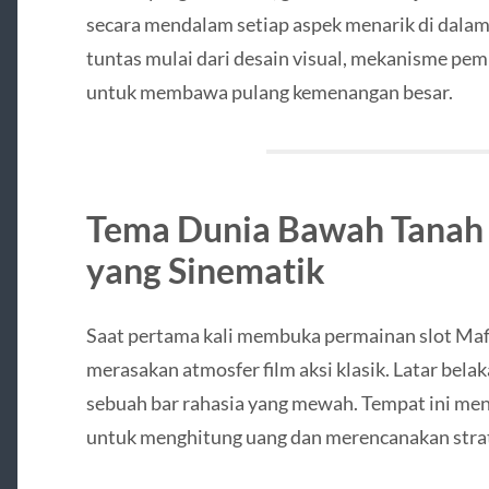
secara mendalam setiap aspek menarik di dalam
tuntas mulai dari desain visual, mekanisme pem
untuk membawa pulang kemenangan besar.
Tema Dunia Bawah Tanah d
yang Sinematik
Saat pertama kali membuka permainan slot Ma
merasakan atmosfer film aksi klasik. Latar be
sebuah bar rahasia yang mewah. Tempat ini men
untuk menghitung uang dan merencanakan strate