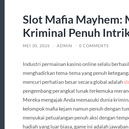
Slot Mafia Mayhem:
Kriminal Penuh Intri
MEI 30, 2026
/
ADMIN
/
0 COMMENTS
Industri permainan kasino online selalu berhas
menghadirkan tema-tema yang penuh ketegangan
mencuri perhatian besar secara global adalah
sl
pengembang perangkat lunak terkemuka meranc
Mereka mengajak Anda memasuki dunia kriminal
kelompok mafia kejam namun penuh dengan tum
menyukai petualangan penuh aksi dengan tempo
hadiah yang luar biasa, game ini adalah jawaban