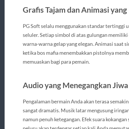
Grafis Tajam dan Animasi ya
PG Soft selalu menggunakan standar tertinggi u
seluler. Setiap simbol di atas gulungan memilik
warna-warna gelap yang elegan. Animasi saat 
ketika bos mafia menembakkan pistolnya member
memuaskan bagi para pemain.
Audio yang Menegangkan Jiwa
Pengalaman bermain Anda akan terasa semakin 
sangat dramatis. Musik latar mengusung iringan 
namun penuh ketegangan. Efek suara kokangan 
peluru akan terdengar setiap kali Anda memuta