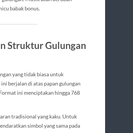
micu babak bonus.
n Struktur Gulungan
gan yang tidak biasa untuk
ni berjalan di atas papan gulungan
 Format ini menciptakan hingga 768
aran tradisional yang kaku. Untuk
endaratkan simbol yang sama pada