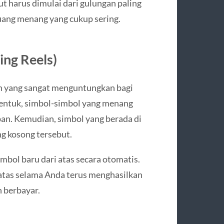
 harus dimulai dari gulungan paling
uang menang yang cukup sering.
ing Reels)
 yang sangat menguntungkan bagi
bentuk, simbol-simbol yang menang
an. Kemudian, simbol yang berada di
g kosong tersebut.
bol baru dari atas secara otomatis.
batas selama Anda terus menghasilkan
 berbayar.