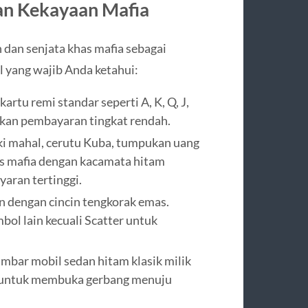
an Kekayaan Mafia
dan senjata khas mafia sebagai
l yang wajib Anda ketahui:
artu remi standar seperti A, K, Q, J,
ikan pembayaran tingkat rendah.
ski mahal, cerutu Kuba, tumpukan uang
Bos mafia dengan kacamata hitam
aran tertinggi.
n dengan cincin tengkorak emas.
ol lain kecuali Scatter untuk
ambar mobil sedan hitam klasik milik
ma untuk membuka gerbang menuju