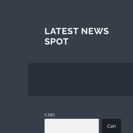
LATEST NEWS
SPOT
CARI
Cari