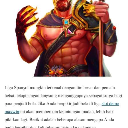
Liga Spanyol mungkin terkenal dengan tim besar dan pemain
hebat, tetapi jangan langsung menganggapnya sebagai surga bagi
para penjudi bola. Jika Anda berpikir judi bola di liga
slot demo
maxwin
ini akan memberikan keuntungan mudah, lebih baik
pikirkan lagi. Berikut adalah beberapa alasan mengapa Anda
perlu berpikir dua kali sebelum terjun ke dalamnya.