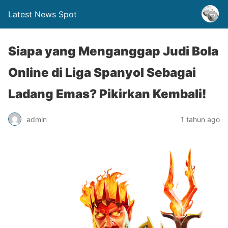
Latest News Spot
Siapa yang Menganggap Judi Bola
Online di Liga Spanyol Sebagai
Ladang Emas? Pikirkan Kembali!
admin
1 tahun ago