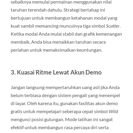
sebaiknya memulai permainan menggunakan nilai
taruhan terendah dahulu. Strategi bertahap ini
bertujuan untuk membangun ketahanan modal yang
kuat sambil memancing munculnya tiga simbol
Scatter
.
Ketika modal Anda mulai stabil dan grafik kemenangan
membaik, Anda bisa menaikkan taruhan secara
perlahan untuk memaksimalkan keuntungan.
3. Kuasai Ritme Lewat Akun Demo
Jangan langsung mempertaruhkan uang asli jika Anda
belum terbiasa dengan sistem pengali yang menempel
di layar. Oleh karena itu, gunakan fasilitas akun demo
gratis untuk mempelajari seberapa cepat simbol
Wild
mengunci posisi gulungan. Mode latihan ini sangat
efektif untuk membangun rasa percaya diri serta