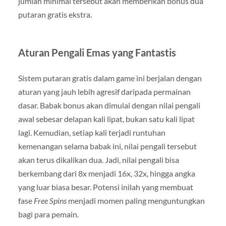
jumlah minimal tersebut akan memberikan bonus dua
putaran gratis ekstra.
Aturan Pengali Emas yang Fantastis
Sistem putaran gratis dalam game ini berjalan dengan
aturan yang jauh lebih agresif daripada permainan
dasar. Babak bonus akan dimulai dengan nilai pengali
awal sebesar delapan kali lipat, bukan satu kali lipat
lagi. Kemudian, setiap kali terjadi runtuhan
kemenangan selama babak ini, nilai pengali tersebut
akan terus dikalikan dua. Jadi, nilai pengali bisa
berkembang dari 8x menjadi 16x, 32x, hingga angka
yang luar biasa besar. Potensi inilah yang membuat
fase
Free Spins
menjadi momen paling menguntungkan
bagi para pemain.