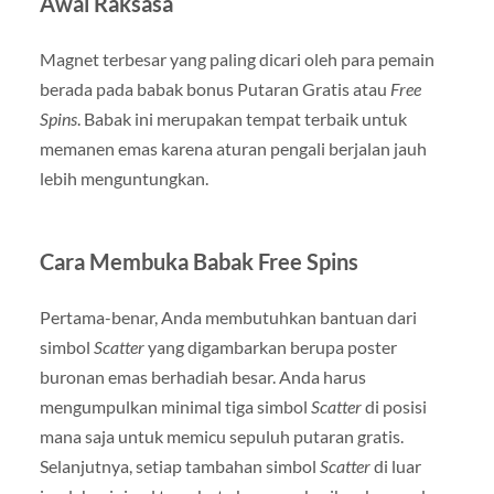
Awal Raksasa
Magnet terbesar yang paling dicari oleh para pemain
berada pada babak bonus Putaran Gratis atau
Free
Spins
. Babak ini merupakan tempat terbaik untuk
memanen emas karena aturan pengali berjalan jauh
lebih menguntungkan.
Cara Membuka Babak Free Spins
Pertama-benar, Anda membutuhkan bantuan dari
simbol
Scatter
yang digambarkan berupa poster
buronan emas berhadiah besar. Anda harus
mengumpulkan minimal tiga simbol
Scatter
di posisi
mana saja untuk memicu sepuluh putaran gratis.
Selanjutnya, setiap tambahan simbol
Scatter
di luar