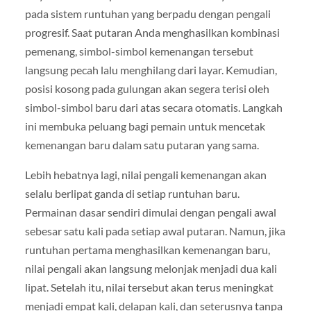
pada sistem runtuhan yang berpadu dengan pengali
progresif. Saat putaran Anda menghasilkan kombinasi
pemenang, simbol-simbol kemenangan tersebut
langsung pecah lalu menghilang dari layar. Kemudian,
posisi kosong pada gulungan akan segera terisi oleh
simbol-simbol baru dari atas secara otomatis. Langkah
ini membuka peluang bagi pemain untuk mencetak
kemenangan baru dalam satu putaran yang sama.
Lebih hebatnya lagi, nilai pengali kemenangan akan
selalu berlipat ganda di setiap runtuhan baru.
Permainan dasar sendiri dimulai dengan pengali awal
sebesar satu kali pada setiap awal putaran. Namun, jika
runtuhan pertama menghasilkan kemenangan baru,
nilai pengali akan langsung melonjak menjadi dua kali
lipat. Setelah itu, nilai tersebut akan terus meningkat
menjadi empat kali, delapan kali, dan seterusnya tanpa