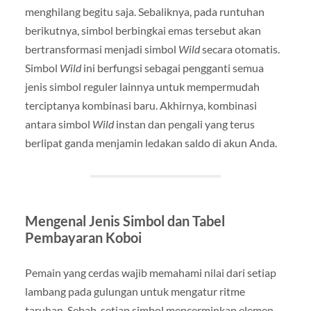
menghilang begitu saja. Sebaliknya, pada runtuhan
berikutnya, simbol berbingkai emas tersebut akan
bertransformasi menjadi simbol
Wild
secara otomatis.
Simbol
Wild
ini berfungsi sebagai pengganti semua
jenis simbol reguler lainnya untuk mempermudah
terciptanya kombinasi baru. Akhirnya, kombinasi
antara simbol
Wild
instan dan pengali yang terus
berlipat ganda menjamin ledakan saldo di akun Anda.
Mengenal Jenis Simbol dan Tabel
Pembayaran Koboi
Pemain yang cerdas wajib memahami nilai dari setiap
lambang pada gulungan untuk mengatur ritme
taruhan. Sebab, setiap simbol mencerminkan elemen