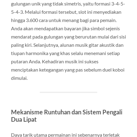
gulungan unik yang tidak simetris, yaitu formasi 3-4-5-
5-4-3. Melalui formasi tersebut, slot ini menyediakan
hingga 3.600 cara untuk menang bagi para pemain.
Anda akan mendapatkan bayaran jika simbol sejenis
mendarat pada gulungan yang berurutan mulai dari sisi
paling kiri. Selanjutnya, alunan musik gitar akustik dan
tiupan harmonika yang khas selalu menemani setiap
putaran Anda. Kehadiran musik ini sukses
menciptakan ketegangan yang pas sebelum duel koboi
dimulai.
Mekanisme Runtuhan dan Sistem Pengali
Dua Lipat
Daya tarik utama permainan ini sebenarnya terletak