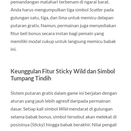
pemandangan matahari terbenam di ngarai barat.
Anda harus mengumpulkan tiga simbol
Scatter
pada
gulungan satu, tiga, dan lima untuk memicu delapan
putaran gratis. Namun, permainan juga menyediakan
fitur beli bonus secara instan bagi pemain yang
memiliki modal cukup untuk langsung memicu babak
ini.
Keunggulan Fitur Sticky Wild dan Simbol
Tumpang Tindih
Sistem putaran gratis dalam game ini berjalan dengan
aturan yang jauh lebih agresif daripada permainan
dasar. Setiap kali simbol
Wild
mendarat di gulungan
selama babak bonus, simbol tersebut akan melekat di
posisinya (
Sticky
) hingga babak berakhir. Nilai pengali