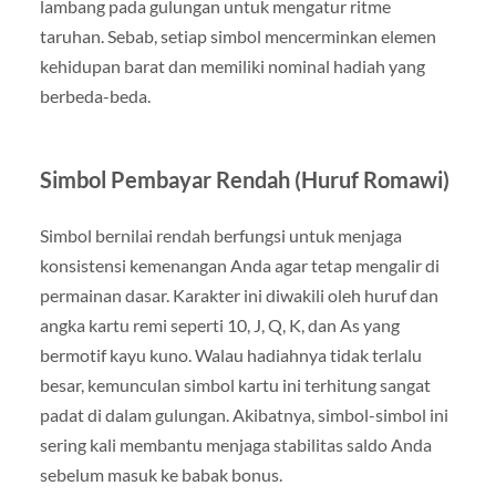
lambang pada gulungan untuk mengatur ritme
taruhan. Sebab, setiap simbol mencerminkan elemen
kehidupan barat dan memiliki nominal hadiah yang
berbeda-beda.
Simbol Pembayar Rendah (Huruf Romawi)
Simbol bernilai rendah berfungsi untuk menjaga
konsistensi kemenangan Anda agar tetap mengalir di
permainan dasar. Karakter ini diwakili oleh huruf dan
angka kartu remi seperti 10, J, Q, K, dan As yang
bermotif kayu kuno. Walau hadiahnya tidak terlalu
besar, kemunculan simbol kartu ini terhitung sangat
padat di dalam gulungan. Akibatnya, simbol-simbol ini
sering kali membantu menjaga stabilitas saldo Anda
sebelum masuk ke babak bonus.