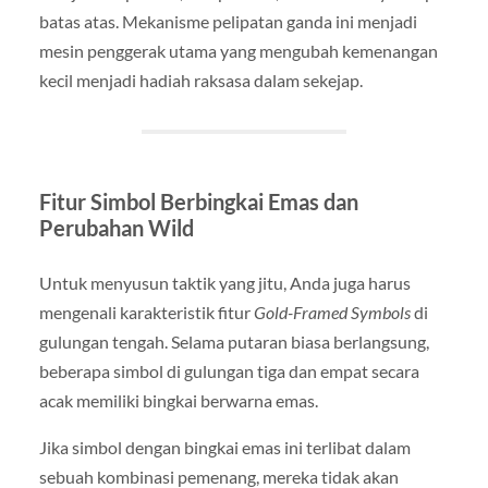
batas atas. Mekanisme pelipatan ganda ini menjadi
mesin penggerak utama yang mengubah kemenangan
kecil menjadi hadiah raksasa dalam sekejap.
Fitur Simbol Berbingkai Emas dan
Perubahan Wild
Untuk menyusun taktik yang jitu, Anda juga harus
mengenali karakteristik fitur
Gold-Framed Symbols
di
gulungan tengah. Selama putaran biasa berlangsung,
beberapa simbol di gulungan tiga dan empat secara
acak memiliki bingkai berwarna emas.
Jika simbol dengan bingkai emas ini terlibat dalam
sebuah kombinasi pemenang, mereka tidak akan