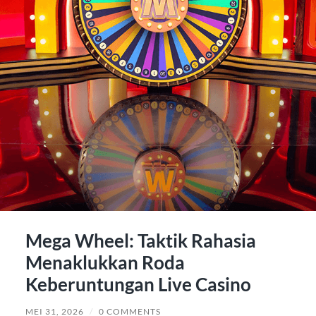
Mega Wheel: Taktik Rahasia
Menaklukkan Roda
Keberuntungan Live Casino
MEI 31, 2026
/
0 COMMENTS