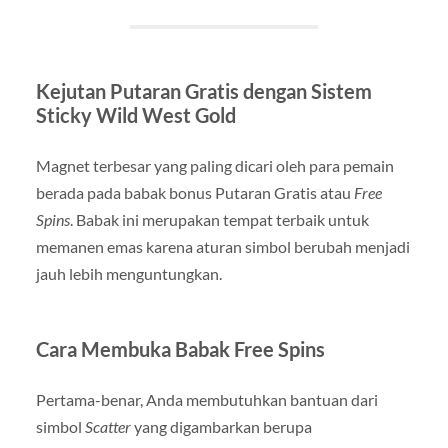
Kejutan Putaran Gratis dengan Sistem
Sticky Wild West Gold
Magnet terbesar yang paling dicari oleh para pemain
berada pada babak bonus Putaran Gratis atau
Free
Spins
. Babak ini merupakan tempat terbaik untuk
memanen emas karena aturan simbol berubah menjadi
jauh lebih menguntungkan.
Cara Membuka Babak Free Spins
Pertama-benar, Anda membutuhkan bantuan dari
simbol
Scatter
yang digambarkan berupa