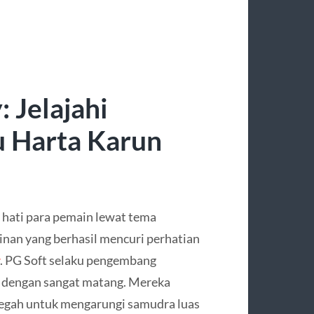
 Jelajahi
u Harta Karun
t hati para pemain lewat tema
nan yang berhasil mencuri perhatian
. PG Soft selaku pengembang
 dengan sangat matang. Mereka
megah untuk mengarungi samudra luas