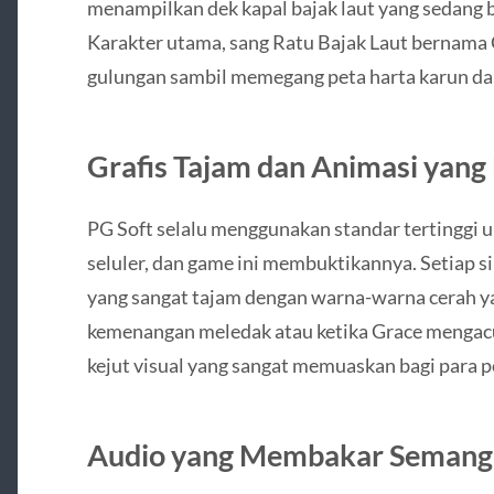
menampilkan dek kapal bajak laut yang sedang
Karakter utama, sang Ratu Bajak Laut bernama G
gulungan sambil memegang peta harta karun da
Grafis Tajam dan Animasi ya
PG Soft selalu menggunakan standar tertinggi u
seluler, dan game ini membuktikannya. Setiap si
yang sangat tajam dengan warna-warna cerah ya
kemenangan meledak atau ketika Grace menga
kejut visual yang sangat memuaskan bagi para 
Audio yang Membakar Semang