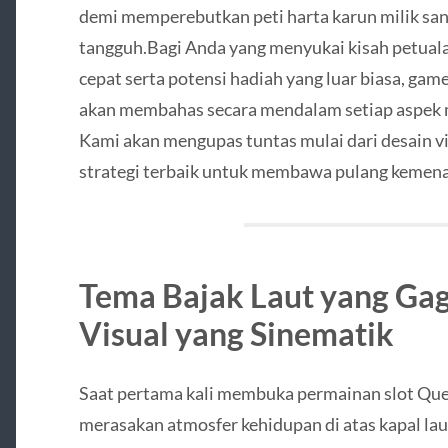
demi memperebutkan peti harta karun milik sang
tangguh.Bagi Anda yang menyukai kisah petual
cepat serta potensi hadiah yang luar biasa, game 
akan membahas secara mendalam setiap aspek me
Kami akan mengupas tuntas mulai dari desain 
strategi terbaik untuk membawa pulang kemena
Tema Bajak Laut yang Gag
Visual yang Sinematik
Saat pertama kali membuka permainan slot Que
merasakan atmosfer kehidupan di atas kapal lau