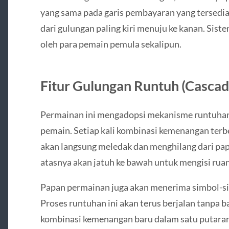
yang sama pada garis pembayaran yang tersedi
dari gulungan paling kiri menuju ke kanan. Sis
oleh para pemain pemula sekalipun.
Fitur Gulungan Runtuh (Cascad
Permainan ini mengadopsi mekanisme runtuhan
pemain. Setiap kali kombinasi kemenangan ter
akan langsung meledak dan menghilang dari pap
atasnya akan jatuh ke bawah untuk mengisi ruan
Papan permainan juga akan menerima simbol-sim
Proses runtuhan ini akan terus berjalan tanpa 
kombinasi kemenangan baru dalam satu putaran