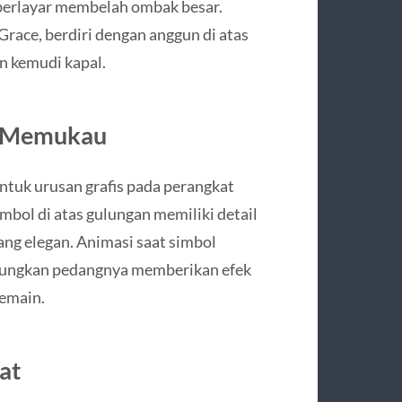
 berlayar membelah ombak besar.
race, berdiri dengan anggun di atas
n kemudi kapal.
ng Memukau
ntuk urusan grafis pada perangkat
mbol di atas gulungan memiliki detail
ng elegan. Animasi saat simbol
cungkan pedangnya memberikan efek
pemain.
at