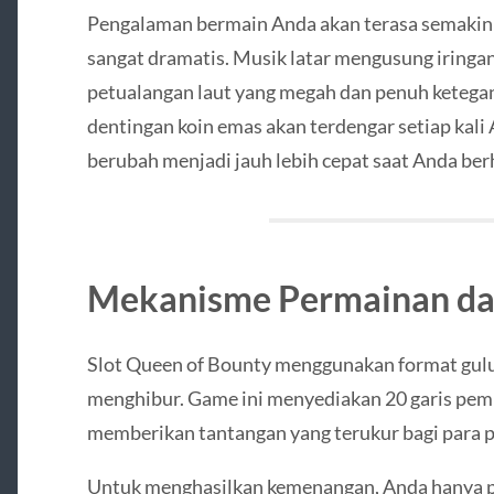
Pengalaman bermain Anda akan terasa semakin 
sangat dramatis. Musik latar mengusung iringan
petualangan laut yang megah dan penuh ketega
dentingan koin emas akan terdengar setiap kal
berubah menjadi jauh lebih cepat saat Anda be
Mekanisme Permainan da
Slot Queen of Bounty menggunakan format gulu
menghibur. Game ini menyediakan 20 garis pemb
memberikan tantangan yang terukur bagi para 
Untuk menghasilkan kemenangan, Anda hanya p