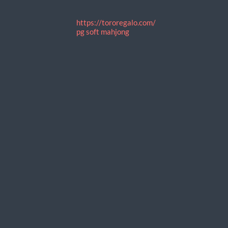
https://tororegalo.com/
pg soft mahjong