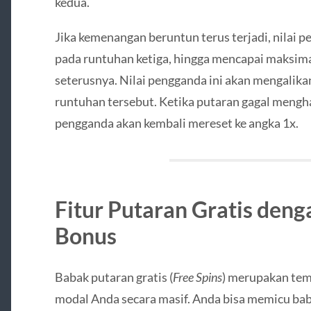
kedua.
Jika kemenangan beruntun terus terjadi, nilai p
pada runtuhan ketiga, hingga mencapai maksim
seterusnya. Nilai pengganda ini akan mengalik
runtuhan tersebut. Ketika putaran gagal mengh
pengganda akan kembali mereset ke angka 1x.
Fitur Putaran Gratis deng
Bonus
Babak putaran gratis (
Free Spins
) merupakan tem
modal Anda secara masif. Anda bisa memicu bab