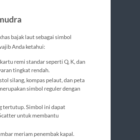
amudra
has bajak laut sebagai simbol
wajib Anda ketahui:
kartu remi standar seperti Q, K, dan
aran tingkat rendah.
tol silang, kompas pelaut, dan peta
 merupakan simbol reguler dengan
 tertutup. Simbol ini dapat
 Scatter untuk membantu
 gambar meriam penembak kapal.