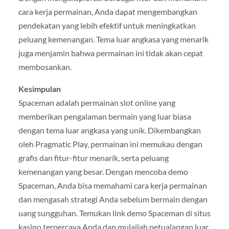
cara kerja permainan, Anda dapat mengembangkan
pendekatan yang lebih efektif untuk meningkatkan
peluang kemenangan. Tema luar angkasa yang menarik
juga menjamin bahwa permainan ini tidak akan cepat
membosankan.
Kesimpulan
Spaceman adalah permainan slot online yang
memberikan pengalaman bermain yang luar biasa
dengan tema luar angkasa yang unik. Dikembangkan
oleh Pragmatic Play, permainan ini memukau dengan
grafis dan fitur-fitur menarik, serta peluang
kemenangan yang besar. Dengan mencoba demo
Spaceman, Anda bisa memahami cara kerja permainan
dan mengasah strategi Anda sebelum bermain dengan
uang sungguhan. Temukan link demo Spaceman di situs
kasino terpercaya Anda dan mulailah petualangan luar