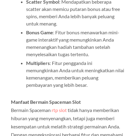
Scatter Symbol
: Mendapatkan beberapa
scatter akan memicu putaran bonus atau free
spins, memberi Anda lebih banyak peluang
untuk menang.
Bonus Game
: Fitur bonus menawarkan mini-
game interaktif yang memungkinkan Anda
memenangkan hadiah tambahan setelah
menyelesaikan tugas tertentu.
Multipliers
: Fitur pengganda ini
memungkinkan Anda untuk meningkatkan nilai
kemenangan, memberikan peluang
pembayaran yang lebih besar.
Manfaat Bermain Spaceman Slot
Bermain Spaceman
rtp slot
tidak hanya memberikan
hiburan yang menyenangkan, tetapi juga memberi
kesempatan untuk melatih strategi permainan Anda.
Dengan mengeksplorasi berbagai fitur dan memahami