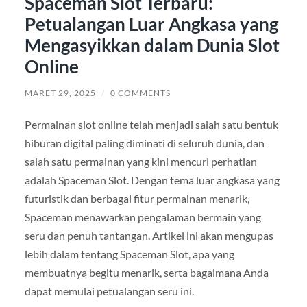
Spaceman Slot Terbaru:
Petualangan Luar Angkasa yang
Mengasyikkan dalam Dunia Slot
Online
MARET 29, 2025
/
0 COMMENTS
Permainan slot online telah menjadi salah satu bentuk
hiburan digital paling diminati di seluruh dunia, dan
salah satu permainan yang kini mencuri perhatian
adalah Spaceman Slot. Dengan tema luar angkasa yang
futuristik dan berbagai fitur permainan menarik,
Spaceman menawarkan pengalaman bermain yang
seru dan penuh tantangan. Artikel ini akan mengupas
lebih dalam tentang Spaceman Slot, apa yang
membuatnya begitu menarik, serta bagaimana Anda
dapat memulai petualangan seru ini.