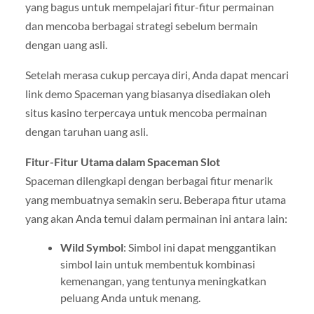
yang bagus untuk mempelajari fitur-fitur permainan
dan mencoba berbagai strategi sebelum bermain
dengan uang asli.
Setelah merasa cukup percaya diri, Anda dapat mencari
link demo Spaceman yang biasanya disediakan oleh
situs kasino terpercaya untuk mencoba permainan
dengan taruhan uang asli.
Fitur-Fitur Utama dalam Spaceman Slot
Spaceman dilengkapi dengan berbagai fitur menarik
yang membuatnya semakin seru. Beberapa fitur utama
yang akan Anda temui dalam permainan ini antara lain:
Wild Symbol
: Simbol ini dapat menggantikan
simbol lain untuk membentuk kombinasi
kemenangan, yang tentunya meningkatkan
peluang Anda untuk menang.